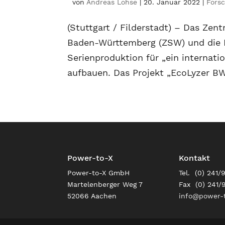
von
Andreas Lohse
|
20. Januar 2022
|
Fors
(Stuttgart / Filderstadt) – Das Ze
Baden-Württemberg (ZSW) und die
Serienproduktion für „ein internat
aufbauen. Das Projekt „EcoLyzer BW“
Power-to-X
Kontakt
Power-to-X GmbH
Tel. (0) 241/
Martelenberger Weg 7
Fax (0) 241/
52066 Aachen
info@power-t