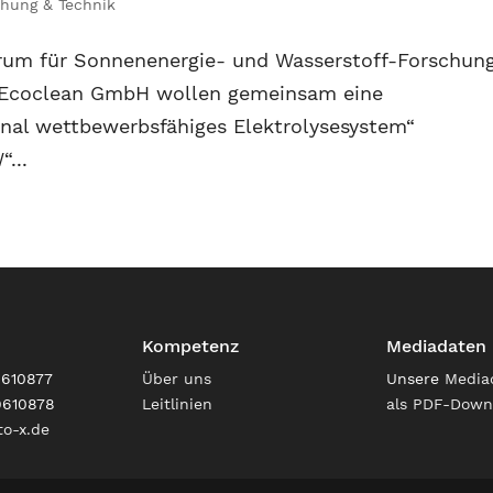
chung & Technik
ntrum für Sonnenenergie- und Wasserstoff-Forschun
 Ecoclean GmbH wollen gemeinsam eine
ional wettbewerbsfähiges Elektrolysesystem“
...
Kompetenz
Mediadaten
9610877
Über uns
Unsere
Media
9610878
Leitlinien
als PDF-Down
o-x.de