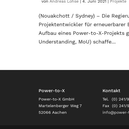
von
Andreas Lohse
|
4. Juni 2021
|
Projekte
(Nouakchott / Sydney) – Die Regier
Projektentwickler für erneuerbarer
Aufbau eines Power-to-X-Projekts 
Understanding, MoU) schaffe...
Power-to-X
Kontakt
Power-to-X GmbH
Tel. (0) 241/
Martelenberger Weg 7
Fax (0) 241/
52066 Aachen
info@power-t