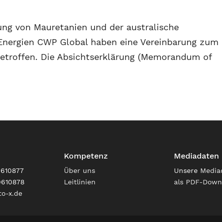
ung von Mauretanien und der australische
 Energien CWP Global haben eine Vereinbarung zum
getroffen. Die Absichtserklärung (Memorandum of
Kompetenz
Mediadaten
9610877
Über uns
Unsere
Media
9610878
Leitlinien
als PDF-Down
o-x.de