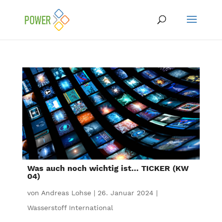
Was auch noch wichtig ist… TICKER (KW
04)
von
Andreas Lohse
|
26. Januar 2024
|
Wasserstoff International