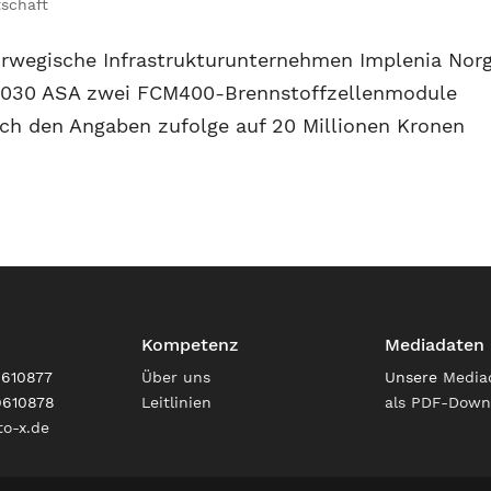
tschaft
orwegische Infrastrukturunternehmen Implenia Nor
 2030 ASA zwei FCM400-Brennstoffzellenmodule
sich den Angaben zufolge auf 20 Millionen Kronen
Kompetenz
Mediadaten
9610877
Über uns
Unsere
Media
9610878
Leitlinien
als PDF-Down
o-x.de