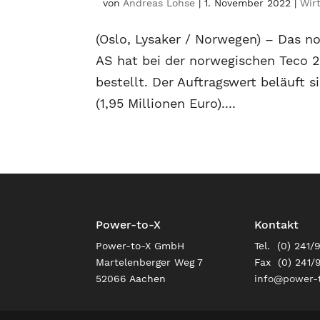
von
Andreas Lohse
|
1. November 2022
|
Wir
(Oslo, Lysaker / Norwegen) – Das n
AS hat bei der norwegischen Teco
bestellt. Der Auftragswert beläuft 
(1,95 Millionen Euro)....
Power-to-X
Kontakt
Power-to-X GmbH
Tel. (0) 241/
Martelenberger Weg 7
Fax (0) 241/
52066 Aachen
info@power-t