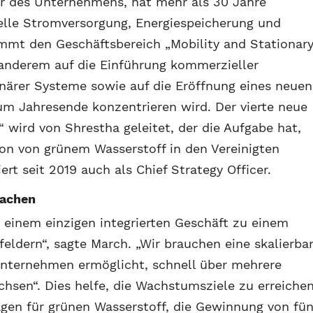
er des Unternehmens, hat mehr als 30 Jahre
ielle Stromversorgung, Energiespeicherung und
mt den Geschäftsbereich „Mobility and Stationar
 anderem auf die Einführung kommerzieller
närer Systeme sowie auf die Eröffnung eines neuen
um Jahresende konzentrieren wird. Der vierte neue
 wird von Shrestha geleitet, der die Aufgabe hat,
ion von grünem Wasserstoff in den Vereinigten
rt seit 2019 auch als Chief Strategy Officer.
machen
einem einzigen integrierten Geschäft zu einem
eldern“, sagte March. „Wir brauchen eine skalierba
Unternehmen ermöglicht, schnell über mehrere
sen“. Dies helfe, die Wachstumsziele zu erreichen
gen für grünen Wasserstoff, die Gewinnung von fün