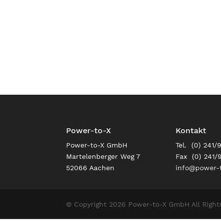
Power-to-X
Kontakt
Power-to-X GmbH
Tel. (0) 241/
Martelenberger Weg 7
Fax (0) 241/
52066 Aachen
info@power-t
© Copyright 2026 Power-to-X GmbH All Right