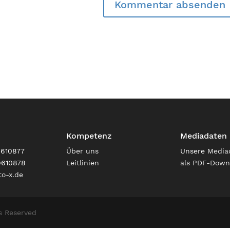
Kompetenz
Mediadaten
9610877
Über uns
Unsere
Media
9610878
Leitlinien
als PDF-Down
o-x.de
s Reserved