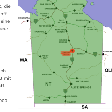
, die
off
 eine
seur
ach
3 mit
ff.
.000