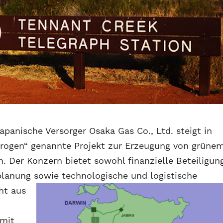
apanische Versorger Osaka Gas Co., Ltd. steigt in
drogen“ genannte Projekt zur Erzeugung von grüne
. Der Konzern bietet sowohl finanzielle Beteiligun
lanung sowie technologische und logistische
ht aus
 mit