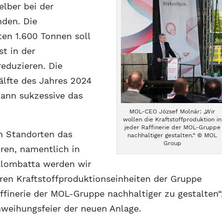
elber bei der
nden. Die
ten 1.600 Tonnen soll
t in der
eduzieren. Die
älfte des Jahres 2024
dann sukzessive das
MOL-CEO József Molnár: „Wir
wollen die Kraftstoffproduktion in
jeder Raffinerie der MOL-Gruppe
n Standorten das
nachhaltiger gestalten.“ © MOL
Group
eren, namentlich in
alombatta werden wir
ren Kraftstoffproduktionseinheiten der Gruppe
ffinerie der MOL-Gruppe nachhaltiger zu gestalten“
nweihungsfeier der neuen Anlage.