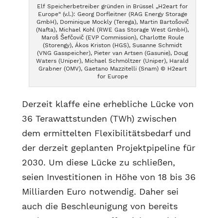
Elf Speicherbetreiber gründen in Brüssel „H2eart for
Europe“ (v.l.): Georg Dorfleitner (RAG Energy Storage
GmbH), Dominique Mockly (Terega), Martin Bartošovič
(Nafta), Michael Kohl (RWE Gas Storage West GmbH),
Maroš Šefčovič (EVP Commission), Charlotte Roule
(Storengy), Ákos Kriston (HGS), Susanne Schmidt
(VNG Gasspeicher), Pieter van Artsen (Gasunie), Doug
Waters (Uniper), Michael Schmöltzer (Uniper), Harald
Grabner (OMV), Gaetano Mazzitelli (Snam) © H2eart
for Europe
Derzeit klaffe eine erhebliche Lücke von
36 Terawattstunden (TWh) zwischen
dem ermittelten Flexibilitätsbedarf und
der derzeit geplanten Projektpipeline für
2030. Um diese Lücke zu schließen,
seien Investitionen in Höhe von 18 bis 36
Milliarden Euro notwendig. Daher sei
auch die Beschleunigung von bereits