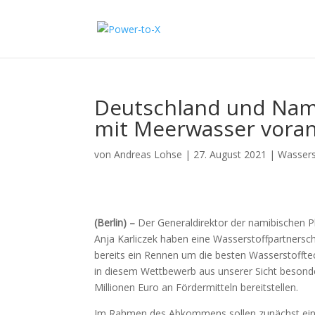
Deutschland und Nami
mit Meerwasser vora
von
Andreas Lohse
|
27. August 2021
|
Wasserst
(Berlin) –
Der Generaldirektor der namibischen 
Anja Karliczek haben eine Wasserstoffpartnersc
bereits ein Rennen um die besten Wasserstoffte
in diesem Wettbewerb aus unserer Sicht besonder
Millionen Euro an Fördermitteln bereitstellen.
Im Rahmen des Abkommens sollen zunächst eine