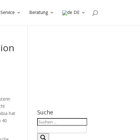
Service
Beratung
DE
ion
terin
cht
Suche
ibia hat
u 40
ische