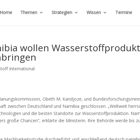
Home
Themen
Strategien
Wissen
Termine
bia wollen Wasserstoffprodukt
nbringen
off International
Planungskommission, Obeth M. Kandjoze, und Bundesforschungsminis
haft zwischen Deutschland und Namibia geschlossen. „Weltweit herrs
chnologien und die besten Standorte zur Wasserstoffproduktion. Nam
s große Chancen“, erklärte die Ministerin. Ihre Behörde werde bis z
 Machbarkeitsstudie durchgeführt und anschließend deutsch-namib