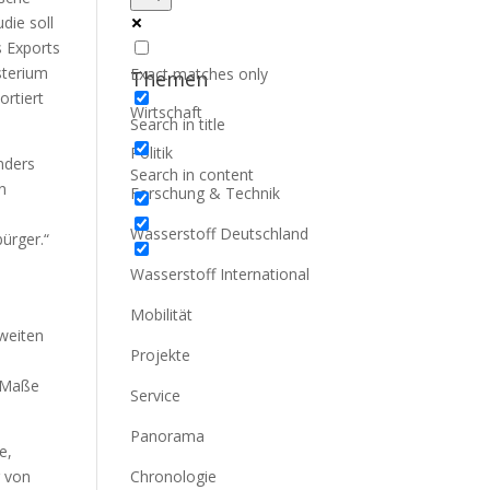
die soll
s Exports
sterium
Exact matches only
Themen
ortiert
Wirtschaft
Search in title
Politik
nders
Search in content
n
Forschung & Technik
Wasserstoff Deutschland
bürger.“
Wasserstoff International
Mobilität
tweiten
Projekte
m Maße
Service
Panorama
e,
g von
Chronologie