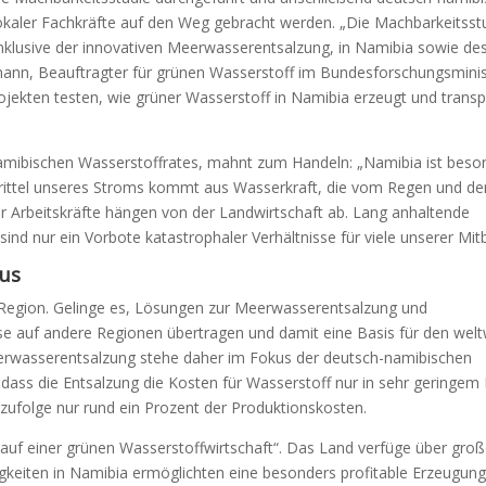
lokaler Fachkräfte auf den Weg gebracht werden. „Die Machbarkeitsstu
inklusive der innovativen Meerwasserentsalzung, in Namibia sowie de
mann, Beauftragter für grünen Wasserstoff im Bundesforschungsmini
ojekten testen, wie grüner Wasserstoff in Namibia erzeugt und transp
namibischen Wasserstoffrates, mahnt zum Handeln: „Namibia ist beso
 Drittel unseres Stroms kommt aus Wasserkraft, die vom Regen und de
r Arbeitskräfte hängen von der Landwirtschaft ab. Lang anhaltende
 sind nur ein Vorbote katastrophaler Verhältnisse für viele unserer Mit
kus
-Region. Gelinge es, Lösungen zur Meerwasserentsalzung und
ese auf andere Regionen übertragen und damit eine Basis für den wel
eerwasserentsalzung stehe daher im Fokus der deutsch-namibischen
 dass die Entsalzung die Kosten für Wasserstoff nur in sehr geringe
 zufolge nur rund ein Prozent der Produktionskosten.
uf einer grünen Wasserstoffwirtschaft“. Das Land verfüge über groß
gkeiten in Namibia ermöglichten eine besonders profitable Erzeugun