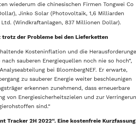
ten wiederum die chinesischen Firmen Tongwei Co
ollar), Jinko Solar (Photovoltaik, 1,6 Milliarden
Ltd. (Windkraftanlagen, 837 Millionen Dollar).
 trotz der Probleme bei den Lieferketten
haltende Kosteninflation und die Herausforderung
e nach sauberen Energiequellen noch nie so hoch“,
 Analyseabteilung bei BloombergNEF. Er erwarte,
Übergang zu sauberer Energie weiter beschleunigen
ungsträger erkennen zunehmend, dass erneuerbare
ng von Energiesicherheitszielen und zur Verringeru
gierohstoffen sind.“
t Tracker 2H 2022“. Eine kostenfreie Kurzfassung