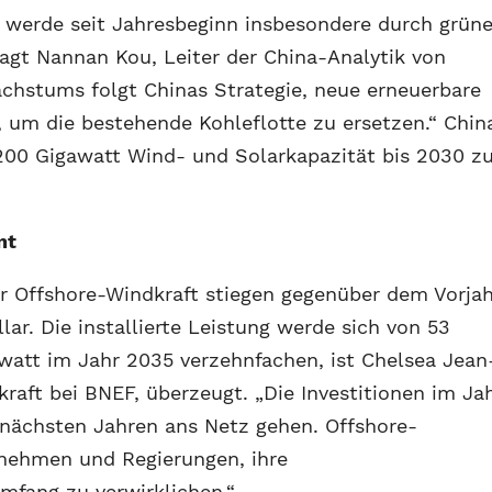
 werde seit Jahresbeginn insbesondere durch grün
sagt Nannan Kou, Leiter der China-Analytik von
achstums folgt Chinas Strategie, neue erneuerbare
 um die bestehende Kohleflotte zu ersetzen.“ Chin
1.200 Gigawatt Wind- und Solarkapazität bis 2030 z
nt
tor Offshore-Windkraft stiegen gegenüber dem Vorja
lar. Die installierte Leistung werde sich von 53
watt im Jahr 2035 verzehnfachen, ist Chelsea Jean
kraft bei BNEF, überzeugt. „Die Investitionen im Ja
n nächsten Jahren ans Netz gehen. Offshore-
nehmen und Regierungen, ihre
mfang zu verwirklichen.“