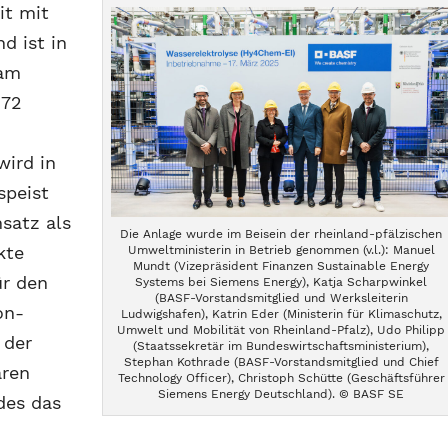
it mit
d ist in
 am
 72
wird in
speist
satz als
Die Anlage wurde im Beisein der rheinland-pfälzischen
kte
Umweltministerin in Betrieb genommen (v.l.): Manuel
Mundt (Vizepräsident Finanzen Sustainable Energy
ür den
Systems bei Siemens Energy), Katja Scharpwinkel
(BASF-Vorstandsmitglied und Werksleiterin
on-
Ludwigshafen), Katrin Eder (Ministerin für Klimaschutz,
Umwelt und Mobilität von Rheinland-Pfalz), Udo Philipp
 der
(Staatssekretär im Bundeswirtschaftsministerium),
Stephan Kothrade (BASF-Vorstandsmitglied und Chief
aren
Technology Officer), Christoph Schütte (Geschäftsführer
Siemens Energy Deutschland). © BASF SE
des das