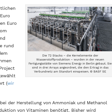
tlichen
 Euro
nen Euro
vom
und
te rund
 dem
Die 72 Stacks – die Kernelemente der
Wasserstoffproduktion – wurden in der neuen
ahmen
Fertigungsstätte von Siemens Energy in Berlin gebaut. Sie
Project
sind in drei Arrays angeordnet, die den Ertrag in das
Verbundnetz am Standort einspeisen. © BASF SE
gewählt
rt (
wir
bei der Herstellung von Ammoniak und Methanol
duktion von Vitaminen benötigt. Bisher wird