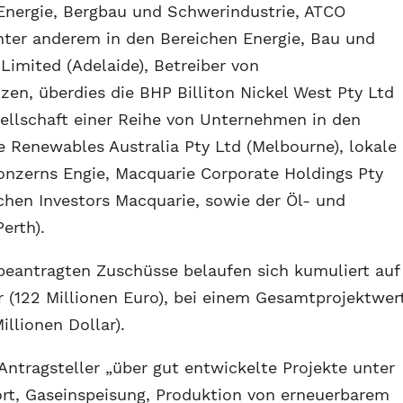
r Energie, Bergbau und Schwerindustrie, ATCO
 unter anderem in den Bereichen Energie, Bau und
Limited (Adelaide), Betreiber von
zen, überdies die BHP Billiton Nickel West Pty Ltd
sellschaft einer Reihe von Unternehmen in den
e Renewables Australia Pty Ltd (Melbourne), lokale
onzerns Engie, Macquarie Corporate Holdings Pty
schen Investors Macquarie, sowie der Öl- und
erth).
beantragten Zuschüsse belaufen sich kumuliert auf
r (122 Millionen Euro), bei einem Gesamtprojektwer
illionen Dollar).
tragsteller „über gut entwickelte Projekte unter
rt, Gaseinspeisung, Produktion von erneuerbarem