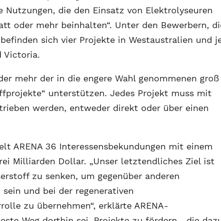
 Nutzungen, die den Einsatz von Elektrolyseuren
tt oder mehr beinhalten“. Unter den Bewerbern, di
efinden sich vier Projekte in Westaustralien und j
 Victoria.
 oder mehr der in die engere Wahl genommenen groß
fprojekte“ unterstützen. Jedes Projekt muss mit
rieben werden, entweder direkt oder über einen
elt ARENA 36 Interessensbekundungen mit einem
i Milliarden Dollar. „Unser letztendliches Ziel ist
sserstoff zu senken, um gegenüber anderen
sein und bei der regenerativen
rrolle zu übernehmen“, erklärte ARENA-
este Weg dorthin sei, Projekte zu fördern, „die daz