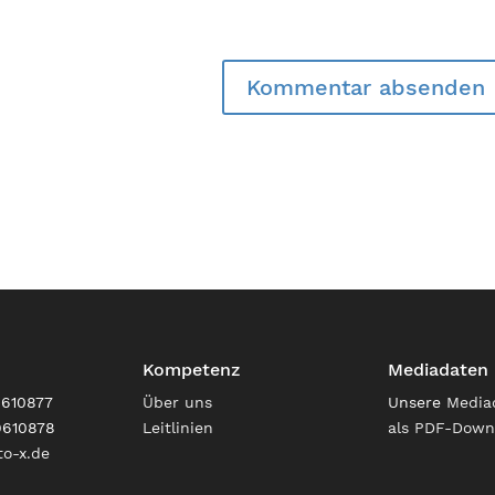
Kompetenz
Mediadaten
9610877
Über uns
Unsere
Media
9610878
Leitlinien
als PDF-Down
o-x.de