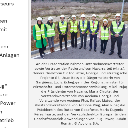
yseurs
ken
mit
inem
 Anlagen
An der Präsentation nahmen Unternehmensvertreter
sowie Vertreter der Regierung von Navarra teil (v.l.n.r.):
Generaldirektorin für Industrie, Energie und strategische
Projekte S4, Uxue Itoiz; die Bürgermeisterin von
Sangüesa, Lucía Echegoyen; der Regionalminister für
ug“
Wirtschafts- und Unternehmensentwicklung, Mikel Irujo;
die Präsidentin von Navarra, María Chivite; der
ure
Vorstandsvorsitzende von Acciona Energía und
Vorsitzende von Acciona Plug, Rafael Mateo; der
 Power
Vorstandsvorsitzende von Acciona Plug, Alan Ripa; die
Präsidentin des Rates von Rocaforte, María Eugenia
n
Pérez Iriarte, und der Verkaufsdirektor Europa für den
Geschäftsbereich Anwendungen von Plug Power, Rubén
etrieb
Román. © Acciona S.A.