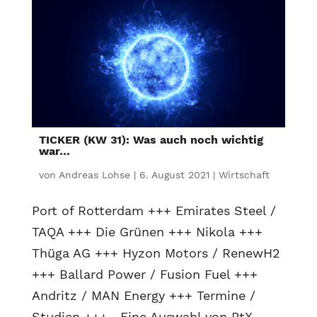
TICKER (KW 31): Was auch noch wichtig
war…
von
Andreas Lohse
|
6. August 2021
|
Wirtschaft
Port of Rotterdam +++ Emirates Steel /
TAQA +++ Die Grünen +++ Nikola +++
Thüga AG +++ Hyzon Motors / RenewH2
+++ Ballard Power / Fusion Fuel +++
Andritz / MAN Energy +++ Termine /
Studien +++ Eine Auswahl von PtX-