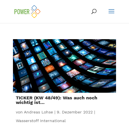
TICKER (KW 48/49): Was auch noch
wichtig ist…
von
Andreas Lohse
|
9. Dezember 2022
|
Wasserstoff International