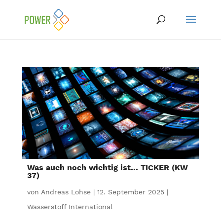
Was auch noch wichtig ist… TICKER (KW
37)
von
Andreas Lohse
|
12. September 2025
|
Wasserstoff International