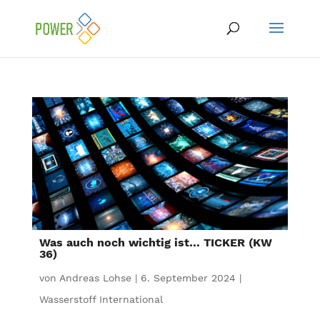
Was auch noch wichtig ist… TICKER (KW
36)
von
Andreas Lohse
|
6. September 2024
|
Wasserstoff International