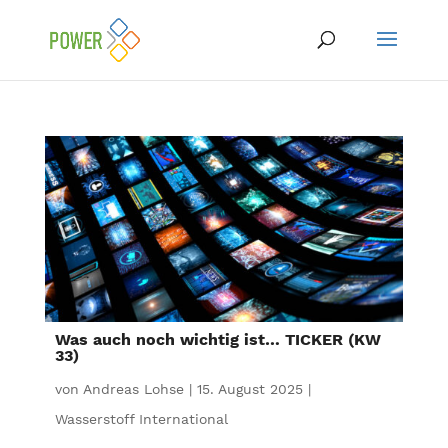
Was auch noch wichtig ist… TICKER (KW
33)
von
Andreas Lohse
|
15. August 2025
|
Wasserstoff International