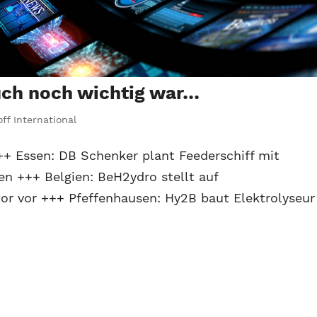
uch noch wichtig war…
ff International
 Essen: DB Schenker plant Feederschiff mit
en +++ Belgien: BeH2ydro stellt auf
or vor +++ Pfeffenhausen: Hy2B baut Elektrolyseur