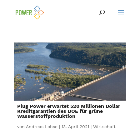
Plug Power erwartet 520 Millionen Dollar
Kreditgarantien des DOE für grüne
Wasserstoffproduktion
von
Andreas Lohse
|
13. April 2021
|
Wirtschaft