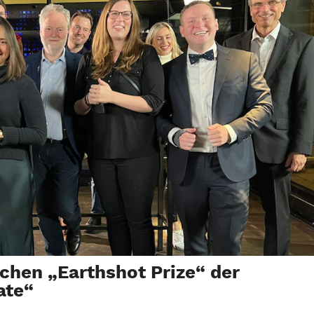
chen „Earthshot Prize“ der
ate“