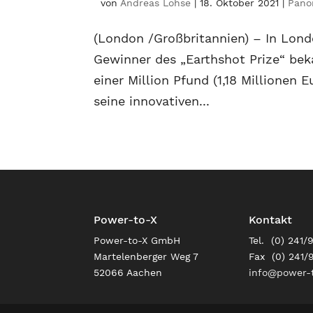
von
Andreas Lohse
|
18. Oktober 2021
|
Pano
(London /Großbritannien) – In Lon
Gewinner des „Earthshot Prize“ bek
einer Million Pfund (1,18 Millione
seine innovativen...
Power-to-X
Kontakt
Power-to-X GmbH
Tel. (0) 241/
Martelenberger Weg 7
Fax (0) 241/
52066 Aachen
info@power-t