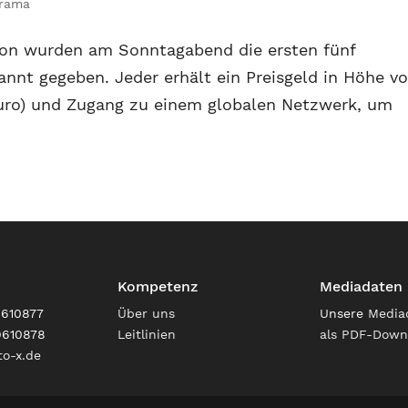
rama
don wurden am Sonntagabend die ersten fünf
annt gegeben. Jeder erhält ein Preisgeld in Höhe v
n Euro) und Zugang zu einem globalen Netzwerk, um
Kompetenz
Mediadaten
9610877
Über uns
Unsere
Media
9610878
Leitlinien
als PDF-Down
o-x.de