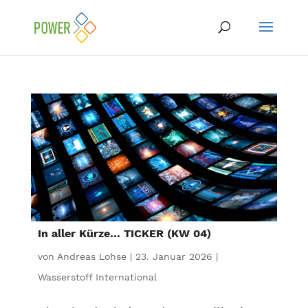
In aller Kürze… TICKER (KW 04)
von
Andreas Lohse
|
23. Januar 2026
|
Wasserstoff International