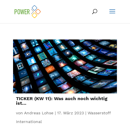
TICKER (KW 11): Was auch noch wichtig
ist…
von
Andreas Lohse
|
17. März 2023
|
Wasserstoff
International