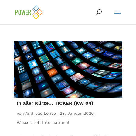
In aller Kürze… TICKER (KW 04)
von
Andreas Lohse
|
23. Januar 2026
|
Wasserstoff International