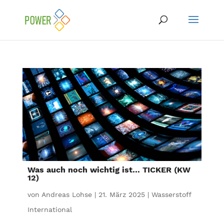
Was auch noch wichtig ist… TICKER (KW
12)
von
Andreas Lohse
|
21. März 2025
|
Wasserstoff
International