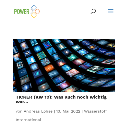
TICKER (KW 19): Was auch noch wichtig
war…
von
Andreas Lohse
|
13. Mai 2022
|
Wasserstoff
International