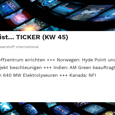
 ist… TICKER (KW 45)
serstoff International
offzentrum errichten +++ Norwegen: Hyde Point un
ekt beschleunigen +++ Indien: AM Green beauftrag
on 640 MW Elektrolyseuren +++ Kanada: NFI