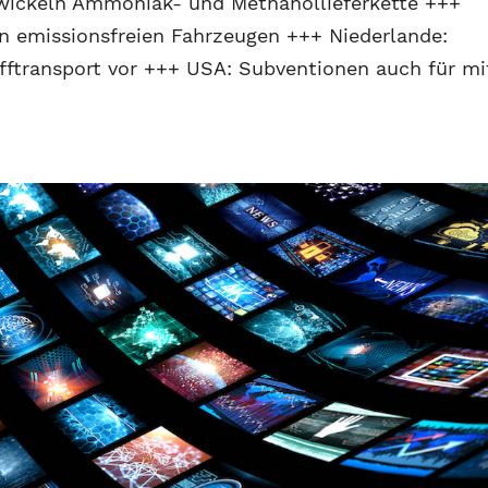
wickeln Ammoniak- und Methanollieferkette +++
n emissionsfreien Fahrzeugen +++ Niederlande:
offtransport vor +++ USA: Subventionen auch für mi