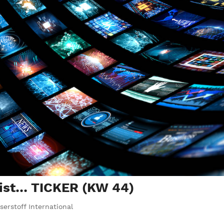
 ist… TICKER (KW 44)
serstoff International