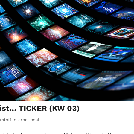
 ist… TICKER (KW 03)
stoff International